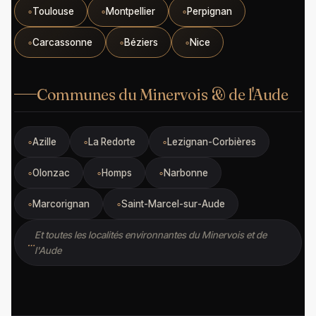
Toulouse
Montpellier
Perpignan
Carcassonne
Béziers
Nice
Communes du Minervois & de l'Aude
Azille
La Redorte
Lezignan-Corbières
Olonzac
Homps
Narbonne
Marcorignan
Saint-Marcel-sur-Aude
Et toutes les localités environnantes du Minervois et de
l'Aude