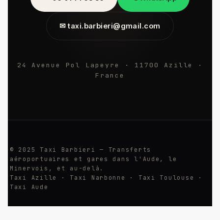
✉ taxi.barbieri@gmail.com
24 Avenue Pol Lapeyre · 11700 Azille ·
France
© 2025 Taxi Barbieri — Transferts
aéroportuaires et gares dans l'Aude, le
Minervois, et au-delà.
Taxi Azille · Taxi Narbonne · Taxi Toulouse ·
Taxi Aude