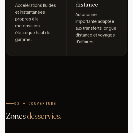
distance
Accélérations fluides
et instantanées
Autonomie
propres à la
importante adaptée
motorisation
aux transferts longue
électrique haut de
distance et voyages
gamme.
d'affaires.
02 — COUVERTURE
Zones
desservies.